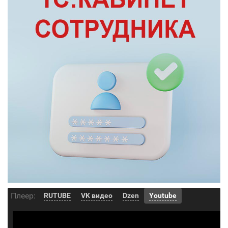
Плеер:
RUTUBE
VK видео
Dzen
Youtube