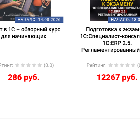
НАЧАЛО:
14.08.2026
НАЧАЛО:
18.
т в 1С – обзорный курс
Подготовка к экзам
для начинающих
1С:Специалист-консул
1С:ERP 2.5.
Регламентированный
йтинг
:
(0.0)
Рейтинг
:
(
286 руб.
12267 руб.