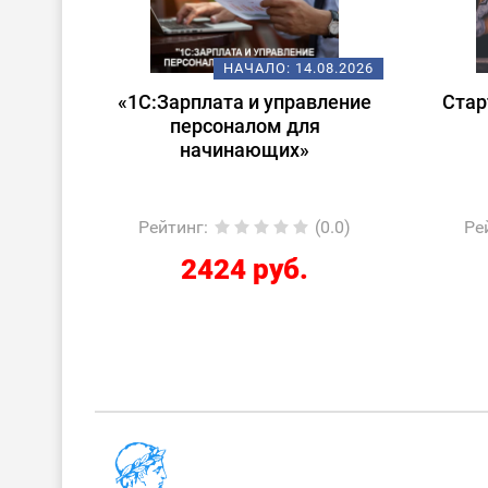
08.2026
НАЧАЛО:
14.08.2026
 в
«1С:Зарплата и управление
Стар
ата и
персоналом для
лом»
начинающих»
0.0)
Рейтинг
:
(0.0)
Ре
2424 руб.