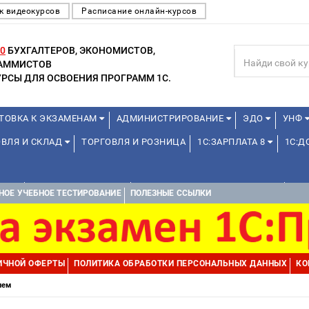
к видеокурсов
Расписание онлайн-курсов
0
БУХГАЛТЕРОВ, ЭКОНОМИСТОВ,
РАММИСТОВ
РСЫ ДЛЯ ОСВОЕНИЯ ПРОГРАММ 1С.
ТОВКА К ЭКЗАМЕНАМ
АДМИНИСТРИРОВАНИЕ
ЭДО
УНФ
ОВЛЯ И СКЛАД
ТОРГОВЛЯ И РОЗНИЦА
1С:ЗАРПЛАТА 8
1С:
А 1С
ДЛЯ ШКОЛЬНИКОВ
1С:УПРАВЛЕНИЕ ХОЛДИНГОМ
УПР
НОЕ УЧЕБНОЕ ТЕСТИРОВАНИЕ
ПОЛЕЗНЫЕ ССЫЛКИ
ИЧНОЙ ОФЕРТЫ
ПОЛИТИКА ОБРАБОТКИ ПЕРСОНАЛЬНЫХ ДАННЫХ
КО
лем