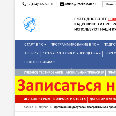
+7(474)255-69-60
office@intellekt48.ru
Списо
ЕЖЕГОДНО БОЛЕЕ
1100
КАДРОВИКОВ И ПРОГ
ИСПОЛЬЗУЮТ НАШИ КУ
СТАРТ В 1С
ПРОГРАММИРОВАНИЕ В 1С
ПОДГО
1С:ERP
1С:БУХГАЛТЕРИЯ И УПРОЩЕНКА
ТОРГ
БЮДЖЕТНИКАМ
КУРСЫ ДЛЯ ШКОЛЬНИКОВ
ДИСТАНЦИОННАЯ ШКОЛ
УЧЕБНОЕ ТЕСТИРОВАНИЕ
МОБИЛЬНЫЙ ТРЕНАЖЕР
ПЛАТ
1С:МЕДИЦИНА
WEB, JAVA И ANDROID
ОНЛАЙН-КУРСЫ
ВОПРОСЫ И ОТВЕТЫ
ДОГОВОР ПУБЛ
»
»
Главная
Другие
Организация досуговой программы без проб