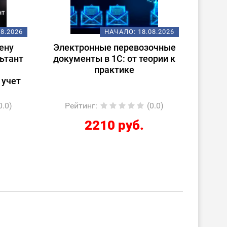
08.2026
НАЧАЛО:
18.08.2026
ену
Электронные перевозочные
Испо
ьтант
документы в 1С: от теории к
ст
практике
(
 учет
0.0)
Рейтинг
:
(0.0)
Ре
2210 руб.