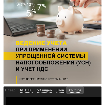
Плеер:
RUTUBE
VK видео
Dzen
Youtube