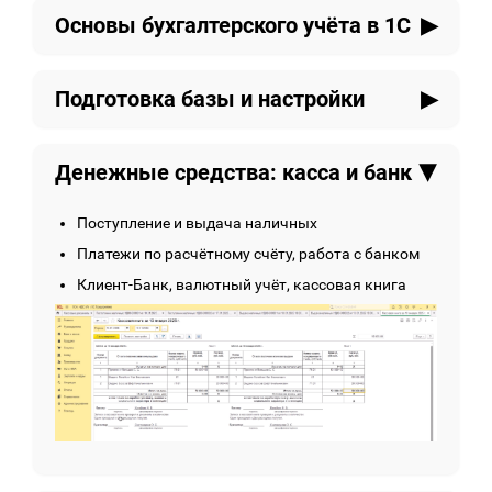
Основы бухгалтерского учёта в 1С
Что такое бухгалтерский учёт и зачем он нужен
Подготовка базы и настройки
План счетов, проводки, дебет и кредит —
простым языком
Создание базы, выбор функциональности
Как это реализовано в 1С
Денежные средства: касса и банк
Настройка учётной политики, налогов и
параметров
Настройка структуры справочников: статьи
Поступление и выдача наличных
затрат, доходы и расходы
Платежи по расчётному счёту, работа с банком
Клиент-Банк, валютный учёт, кассовая книга