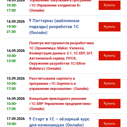
14.09.2026
Управление закупками в программе
10:00-
«1С:Управление холдингом 8»
Купить
17:00
(Онлайн)
Паттерны (шаблонные
14.09.2026
подходы) разработки 1С
19:00-
Купить
21:00
(Онлайн)
Палитра инструментов разработчика
1С (Хранилище, Maker, Vanessa,
14.09.2026
Конвертация данных 3.1, 1C:EDT, GIT,
10:00-
Купить
Автономный сервер, ПУСК,
13:00
Окружение разработки 1С/Silver
Bulleters) (Онлайн)
15.09.2026
Рассчитываем зарплату в
10:00-
программе «1С:Зарплата и
Купить
17:00
управление персоналом» (Онлайн)
16.09.2026
Концепция прикладного решения
10:00-
«1С:ERP Управление предприятием»
Купить
17:00
(Онлайн)
17.09.2026
Старт в 1С – обзорный курс
10:00-
Купить
для начинающих (Онлайн)