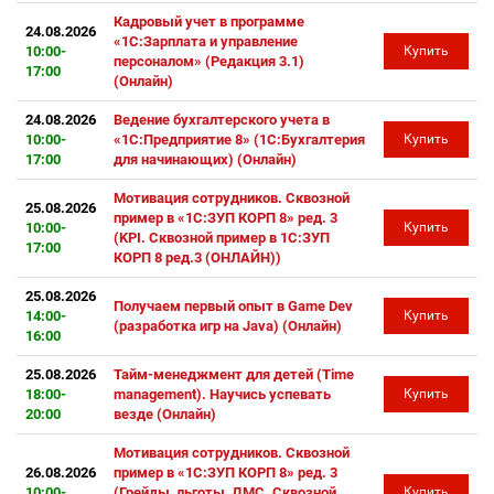
Кадровый учет в программе
24.08.2026
«1С:Зарплата и управление
10:00-
Купить
персоналом» (Редакция 3.1)
17:00
(Онлайн)
24.08.2026
Ведение бухгалтерского учета в
10:00-
«1С:Предприятие 8» (1С:Бухгалтерия
Купить
17:00
для начинающих) (Онлайн)
Мотивация сотрудников. Сквозной
25.08.2026
пример в «1С:ЗУП КОРП 8» ред. 3
10:00-
Купить
(KPI. Сквозной пример в 1С:ЗУП
17:00
КОРП 8 ред.3 (ОНЛАЙН))
25.08.2026
Получаем первый опыт в Game Dev
14:00-
Купить
(разработка игр на Java) (Онлайн)
16:00
25.08.2026
Тайм-менеджмент для детей (Time
18:00-
management). Научись успевать
Купить
20:00
везде (Онлайн)
Мотивация сотрудников. Сквозной
26.08.2026
пример в «1С:ЗУП КОРП 8» ред. 3
10:00-
(Грейды, льготы, ДМС. Сквозной
Купить