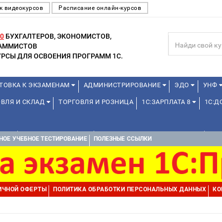
к видеокурсов
Расписание онлайн-курсов
0
БУХГАЛТЕРОВ, ЭКОНОМИСТОВ,
РАММИСТОВ
РСЫ ДЛЯ ОСВОЕНИЯ ПРОГРАММ 1С.
ТОВКА К ЭКЗАМЕНАМ
АДМИНИСТРИРОВАНИЕ
ЭДО
УНФ
ОВЛЯ И СКЛАД
ТОРГОВЛЯ И РОЗНИЦА
1С:ЗАРПЛАТА 8
1С:
А 1С
ДЛЯ ШКОЛЬНИКОВ
1С:УПРАВЛЕНИЕ ХОЛДИНГОМ
УПР
НОЕ УЧЕБНОЕ ТЕСТИРОВАНИЕ
ПОЛЕЗНЫЕ ССЫЛКИ
ИЧНОЙ ОФЕРТЫ
ПОЛИТИКА ОБРАБОТКИ ПЕРСОНАЛЬНЫХ ДАННЫХ
КО