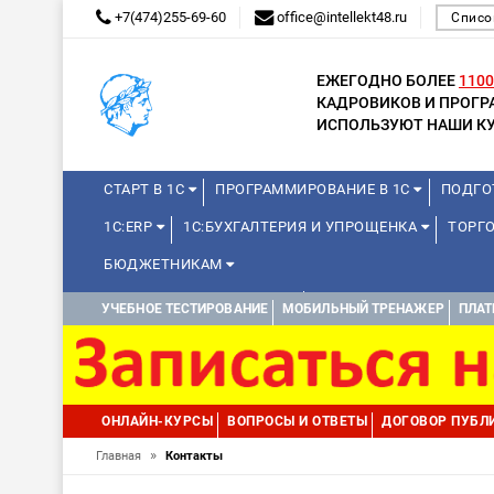
+7(474)255-69-60
office@intellekt48.ru
Списо
ЕЖЕГОДНО БОЛЕЕ
1100
КАДРОВИКОВ И ПРОГ
ИСПОЛЬЗУЮТ НАШИ КУ
СТАРТ В 1С
ПРОГРАММИРОВАНИЕ В 1С
ПОДГО
1С:ERP
1С:БУХГАЛТЕРИЯ И УПРОЩЕНКА
ТОРГ
БЮДЖЕТНИКАМ
КУРСЫ ДЛЯ ШКОЛЬНИКОВ
ДИСТАНЦИОННАЯ ШКОЛ
УЧЕБНОЕ ТЕСТИРОВАНИЕ
МОБИЛЬНЫЙ ТРЕНАЖЕР
ПЛАТ
1С:МЕДИЦИНА
WEB, JAVA И ANDROID
ОНЛАЙН-КУРСЫ
ВОПРОСЫ И ОТВЕТЫ
ДОГОВОР ПУБЛ
»
Главная
Контакты