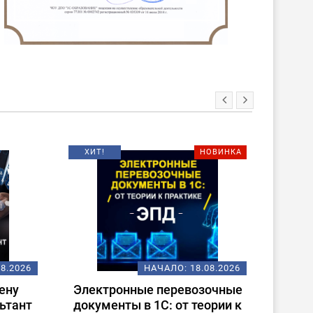
ХИТ!
НОВИНКА
08.2026
НАЧАЛО:
18.08.2026
ену
Электронные перевозочные
Испо
ьтант
документы в 1С: от теории к
ст