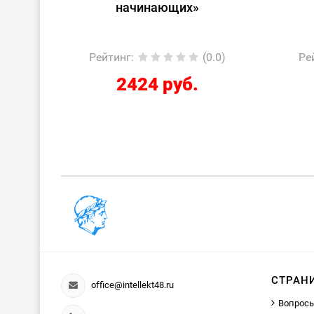
лом»
начинающих»
0.0)
Рейтинг
:
(0.0)
Ре
2424 руб.
СТРАН
office@intellekt48.ru
Вопросы