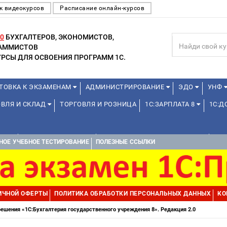
к видеокурсов
Расписание онлайн-курсов
0
БУХГАЛТЕРОВ, ЭКОНОМИСТОВ,
РАММИСТОВ
РСЫ ДЛЯ ОСВОЕНИЯ ПРОГРАММ 1С.
ТОВКА К ЭКЗАМЕНАМ
АДМИНИСТРИРОВАНИЕ
ЭДО
УНФ
ОВЛЯ И СКЛАД
ТОРГОВЛЯ И РОЗНИЦА
1С:ЗАРПЛАТА 8
1С:
А 1С
ДЛЯ ШКОЛЬНИКОВ
1С:УПРАВЛЕНИЕ ХОЛДИНГОМ
УПР
НОЕ УЧЕБНОЕ ТЕСТИРОВАНИЕ
ПОЛЕЗНЫЕ ССЫЛКИ
ИЧНОЙ ОФЕРТЫ
ПОЛИТИКА ОБРАБОТКИ ПЕРСОНАЛЬНЫХ ДАННЫХ
КО
ешения «1С:Бухгалтерия государственного учреждения 8». Редакция 2.0