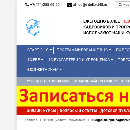
+7(474)255-69-60
office@intellekt48.ru
Списо
ЕЖЕГОДНО БОЛЕЕ
1100
КАДРОВИКОВ И ПРОГ
ИСПОЛЬЗУЮТ НАШИ КУ
СТАРТ В 1С
ПРОГРАММИРОВАНИЕ В 1С
ПОДГО
1С:ERP
1С:БУХГАЛТЕРИЯ И УПРОЩЕНКА
ТОРГ
БЮДЖЕТНИКАМ
КУРСЫ ДЛЯ ШКОЛЬНИКОВ
ДИСТАНЦИОННАЯ ШКОЛ
УЧЕБНОЕ ТЕСТИРОВАНИЕ
МОБИЛЬНЫЙ ТРЕНАЖЕР
ПЛАТ
1С:МЕДИЦИНА
WEB, JAVA И ANDROID
ОНЛАЙН-КУРСЫ
ВОПРОСЫ И ОТВЕТЫ
ДОГОВОР ПУБЛ
»
»
Главная
1С:Специалист-консультант
Внедрение прикладного р