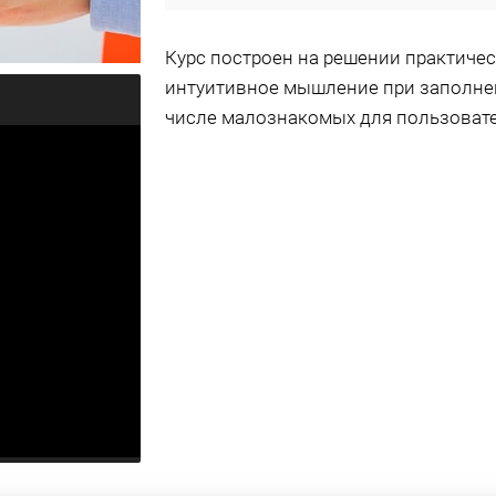
Курс построен на решении практичес
интуитивное мышление при заполне
числе малознакомых для пользоват