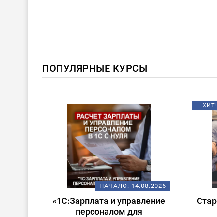
ПОПУЛЯРНЫЕ КУРСЫ
ХИТ!
08.2026
НАЧАЛО:
14.08.2026
 в
«1С:Зарплата и управление
Стар
ата и
персоналом для