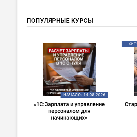
ПОПУЛЯРНЫЕ КУРСЫ
ХИТ!
08.2026
НАЧАЛО:
14.08.2026
 в
«1С:Зарплата и управление
Стар
ата и
персоналом для
лом»
начинающих»