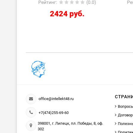
0.0)
Рейтинг
:
(0.0)
Ре
2424 руб.
СТРАН
office@intellekt48.ru
Вопросы
+7(474)255-69-60
Договор
398001, г. Липецк, пл. Победы, 8, оф.
Полезн
302
Политик