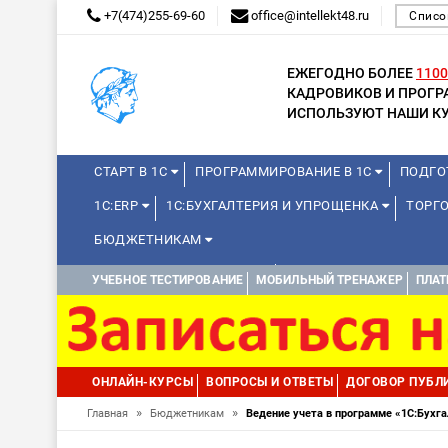
+7(474)255-69-60
office@intellekt48.ru
Списо
ЕЖЕГОДНО БОЛЕЕ
1100
КАДРОВИКОВ И ПРОГ
ИСПОЛЬЗУЮТ НАШИ КУ
СТАРТ В 1С
ПРОГРАММИРОВАНИЕ В 1С
ПОДГО
1С:ERP
1С:БУХГАЛТЕРИЯ И УПРОЩЕНКА
ТОРГ
БЮДЖЕТНИКАМ
КУРСЫ ДЛЯ ШКОЛЬНИКОВ
ДИСТАНЦИОННАЯ ШКОЛ
УЧЕБНОЕ ТЕСТИРОВАНИЕ
МОБИЛЬНЫЙ ТРЕНАЖЕР
ПЛАТ
1С:МЕДИЦИНА
WEB, JAVA И ANDROID
ОНЛАЙН-КУРСЫ
ВОПРОСЫ И ОТВЕТЫ
ДОГОВОР ПУБЛ
»
»
Главная
Бюджетникам
Ведение учета в программе «1С:Бухга