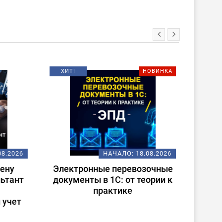
ХИТ!
НОВИНКА
08.2026
НАЧАЛО:
18.08.2026
ену
Электронные перевозочные
Испо
ьтант
документы в 1С: от теории к
ст
практике
(
 учет