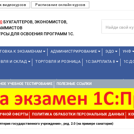
к видеокурсов
Расписание онлайн-курсов
0
БУХГАЛТЕРОВ, ЭКОНОМИСТОВ,
РАММИСТОВ
РСЫ ДЛЯ ОСВОЕНИЯ ПРОГРАММ 1С.
ТОВКА К ЭКЗАМЕНАМ
АДМИНИСТРИРОВАНИЕ
ЭДО
УНФ
ОВЛЯ И СКЛАД
ТОРГОВЛЯ И РОЗНИЦА
1С:ЗАРПЛАТА 8
1С:
А 1С
ДЛЯ ШКОЛЬНИКОВ
1С:УПРАВЛЕНИЕ ХОЛДИНГОМ
УПР
НОЕ УЧЕБНОЕ ТЕСТИРОВАНИЕ
ПОЛЕЗНЫЕ ССЫЛКИ
ИЧНОЙ ОФЕРТЫ
ПОЛИТИКА ОБРАБОТКИ ПЕРСОНАЛЬНЫХ ДАННЫХ
КО
лтерия государственного учреждения», ред. 2.0 (на примере санатория)