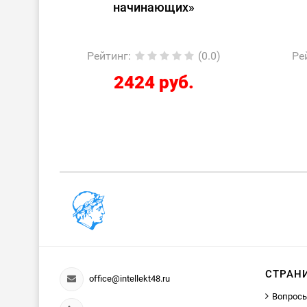
лом»
начинающих»
0.0)
Рейтинг
:
(0.0)
Ре
2424 руб.
СТРАН
office@intellekt48.ru
Вопросы