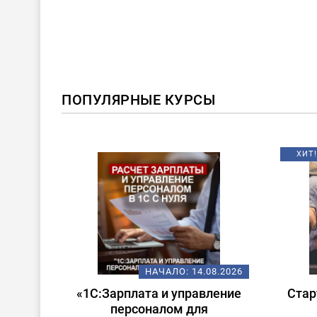
ПОПУЛЯРНЫЕ КУРСЫ
ХИТ!
08.2026
НАЧАЛО:
14.08.2026
 в
«1С:Зарплата и управление
Стар
ата и
персоналом для