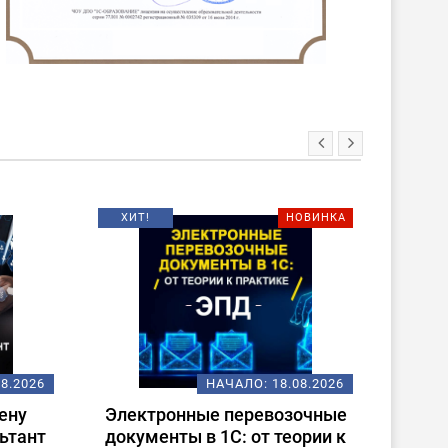
ХИТ!
НОВИНКА
08.2026
НАЧАЛО:
18.08.2026
ену
Электронные перевозочные
Испо
ьтант
документы в 1С: от теории к
ст