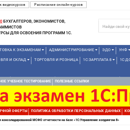
к видеокурсов
Расписание онлайн-курсов
0
БУХГАЛТЕРОВ, ЭКОНОМИСТОВ,
РАММИСТОВ
РСЫ ДЛЯ ОСВОЕНИЯ ПРОГРАММ 1С.
ТОВКА К ЭКЗАМЕНАМ
АДМИНИСТРИРОВАНИЕ
ЭДО
УНФ
ОВЛЯ И СКЛАД
ТОРГОВЛЯ И РОЗНИЦА
1С:ЗАРПЛАТА 8
1С:
А 1С
ДЛЯ ШКОЛЬНИКОВ
1С:УПРАВЛЕНИЕ ХОЛДИНГОМ
УПР
НОЕ УЧЕБНОЕ ТЕСТИРОВАНИЕ
ПОЛЕЗНЫЕ ССЫЛКИ
ИЧНОЙ ОФЕРТЫ
ПОЛИТИКА ОБРАБОТКИ ПЕРСОНАЛЬНЫХ ДАННЫХ
КО
 консолидированной МСФО отчетности на базе «1С:Управление холдингом 8»