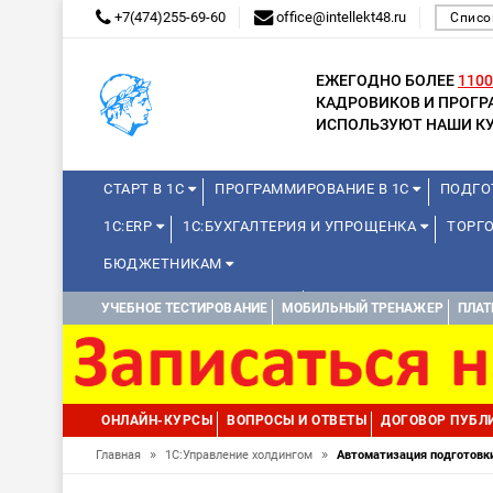
+7(474)255-69-60
office@intellekt48.ru
Списо
ЕЖЕГОДНО БОЛЕЕ
1100
КАДРОВИКОВ И ПРОГ
ИСПОЛЬЗУЮТ НАШИ КУ
СТАРТ В 1С
ПРОГРАММИРОВАНИЕ В 1С
ПОДГО
1С:ERP
1С:БУХГАЛТЕРИЯ И УПРОЩЕНКА
ТОРГ
БЮДЖЕТНИКАМ
КУРСЫ ДЛЯ ШКОЛЬНИКОВ
ДИСТАНЦИОННАЯ ШКОЛ
УЧЕБНОЕ ТЕСТИРОВАНИЕ
МОБИЛЬНЫЙ ТРЕНАЖЕР
ПЛАТ
1С:МЕДИЦИНА
WEB, JAVA И ANDROID
ОНЛАЙН-КУРСЫ
ВОПРОСЫ И ОТВЕТЫ
ДОГОВОР ПУБЛ
»
»
Главная
1С:Управление холдингом
Автоматизация подготовки