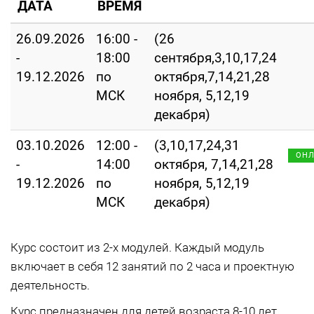
ДАТА
ВРЕМЯ
26.09.2026
16:00 -
(26
-
18:00
сентября,3,10,17,24
19.12.2026
по
октября,7,14,21,28
МСК
ноября, 5,12,19
декабря)
03.10.2026
12:00 -
(3,10,17,24,31
ОН
-
14:00
октября, 7,14,21,28
19.12.2026
по
ноября, 5,12,19
МСК
декабря)
Курс состоит из 2-х модулей. Каждый модуль
включает в себя 12 занятий по 2 часа и проектную
деятельность.
Курс предназначен для детей возраста 8-10 лет,