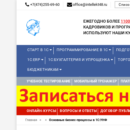
+7(474)255-69-60
office@intellekt48.ru
Списо
ЕЖЕГОДНО БОЛЕЕ
1100
КАДРОВИКОВ И ПРОГ
ИСПОЛЬЗУЮТ НАШИ КУ
СТАРТ В 1С
ПРОГРАММИРОВАНИЕ В 1С
ПОДГО
1С:ERP
1С:БУХГАЛТЕРИЯ И УПРОЩЕНКА
ТОРГ
БЮДЖЕТНИКАМ
КУРСЫ ДЛЯ ШКОЛЬНИКОВ
ДИСТАНЦИОННАЯ ШКОЛ
УЧЕБНОЕ ТЕСТИРОВАНИЕ
МОБИЛЬНЫЙ ТРЕНАЖЕР
ПЛАТ
1С:МЕДИЦИНА
WEB, JAVA И ANDROID
ОНЛАЙН-КУРСЫ
ВОПРОСЫ И ОТВЕТЫ
ДОГОВОР ПУБЛ
»
»
Главная
Основные бизнес-процессы в 1С:УНФ