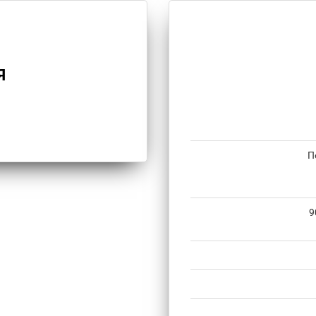
Я
П
9