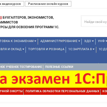
к видеокурсов
Расписание онлайн-курсов
0
БУХГАЛТЕРОВ, ЭКОНОМИСТОВ,
РАММИСТОВ
РСЫ ДЛЯ ОСВОЕНИЯ ПРОГРАММ 1С.
ТОВКА К ЭКЗАМЕНАМ
АДМИНИСТРИРОВАНИЕ
ЭДО
УНФ
ОВЛЯ И СКЛАД
ТОРГОВЛЯ И РОЗНИЦА
1С:ЗАРПЛАТА 8
1С:
А 1С
ДЛЯ ШКОЛЬНИКОВ
1С:УПРАВЛЕНИЕ ХОЛДИНГОМ
УПР
НОЕ УЧЕБНОЕ ТЕСТИРОВАНИЕ
ПОЛЕЗНЫЕ ССЫЛКИ
ИЧНОЙ ОФЕРТЫ
ПОЛИТИКА ОБРАБОТКИ ПЕРСОНАЛЬНЫХ ДАННЫХ
КО