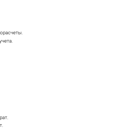
морасчеты.
учета.
рат.
т.